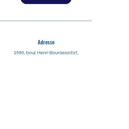
Adresse
2595, boul. Henri-Bourassa Est,
Montréal
Téléphone
514.381-3511
E-mail