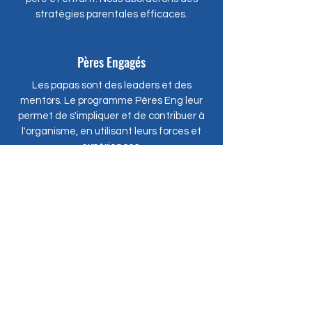
stratégies parentales efficaces.
Pères Engagés
Les papas sont des leaders et des
mentors. Le programme Pères Eng leur
permet de s'impliquer et de contribuer à
l'organisme, en utilisant leurs forces et
expériences.
Gestion de la colère (À venir)
Lors des 4 semaines, les participants
apprennent à mieux gérer leurs émotions,
améliorer leur communication et réduire
les réactions impulsives, afin de favoriser
des relations plus saines avec leurs
proches et leurs enfants.