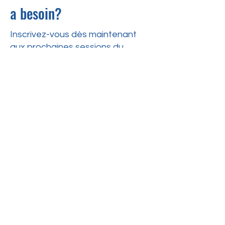
a besoin?
Inscrivez-vous dès maintenant
aux prochaines sessions du
service Papa outillé, enfant
épanoui et commencez à
transformer votre quotidien.
Prendre rdv
Adresse
2595, boul. Henri-Bourassa Est,
Montréal